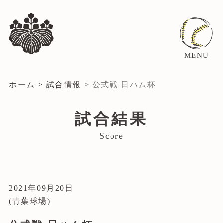
MENU
ホーム
>
試合情報
>
公式戦 日ハム杯
試合結果
Score
2021年09月20日
(青葉球場)