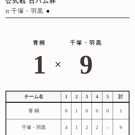
公式戦 日ハム杯
千塚・羽黒
●
対
青桐
千塚・羽黒
1
9
×
青桐野球部について
チーム名
1
2
3
4
5
計
ATCについて
青 桐
0
1
0
0
0
1
試合情報
千塚・羽黒
4
1
2
2
–
9