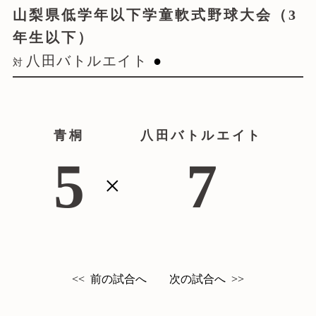
山梨県低学年以下学童軟式野球大会（3
年生以下）
八田バトルエイト
●
対
青桐
八田バトルエイト
青桐野球部について
5
7
×
ATCについて
試合情報
入団案内
前の試合へ
次の試合へ
<<
>>