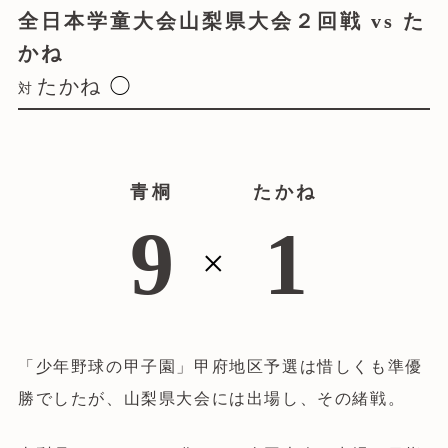
全日本学童大会山梨県大会２回戦 vs た
かね
たかね
◯
対
青桐
たかね
9
1
×
「少年野球の甲子園」甲府地区予選は惜しくも準優
勝でしたが、山梨県大会には出場し、その緒戦。
青桐野球部について