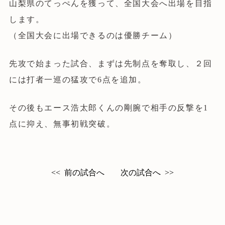
山梨県のてっぺんを獲って、全国大会へ出場を目指
ATCについて
します。
（全国大会に出場できるのは優勝チーム）
試合情報
先攻で始まった試合、まずは先制点を奪取し、２回
入団案内
には打者一巡の猛攻で6点を追加。
予定表
その後もエース浩太郎くんの剛腕で相手の反撃を1
点に抑え、無事初戦突破。
よくある質問
お問い合わせ
前の試合へ
次の試合へ
<<
>>