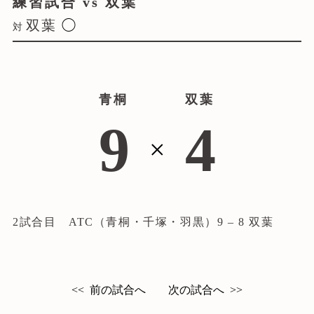
練習試合 vs 双葉
双葉
◯
対
青桐
双葉
9
4
×
青桐野球部について
ATCについて
2試合目 ATC（青桐・千塚・羽黒）9 – 8 双葉
試合情報
入団案内
前の試合へ
次の試合へ
<<
>>