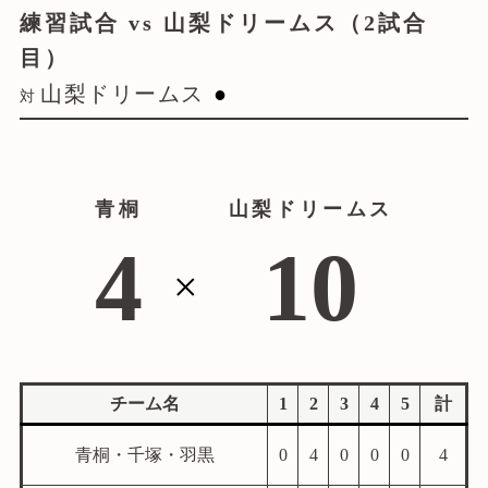
練習試合 vs 山梨ドリームス（2試合
目）
山梨ドリームス
●
対
青桐
山梨ドリームス
4
10
×
チーム名
1
2
3
4
5
計
青桐・千塚・羽黒
0
4
0
0
0
4