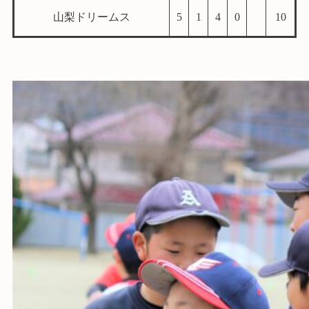
山梨ドリームス
5
1
4
0
10