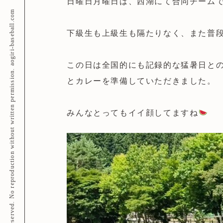
日曜日月曜日は、西湖にて合同チーム
©Copyright 青桐野球スポーツ少年団 All rights reserved. No reproduction without written permission. aogiri-baseball.com
下級生も上級生も隔たりなく、また普
この日は全国的にも記録的な猛暑日と
とカレーを準備していただきました。
みんなとってもイイ顔してますね